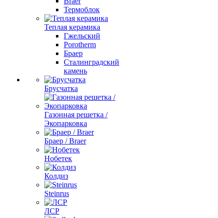
Braer
Термоблок
Теплая керамика
Гжельский
Porotherm
Браер
Сталинградский
камень
Брусчатка
Газонная решетка /
Экопарковка
Браер / Braer
Нобетек
Колдиз
Steinrus
ЛСР