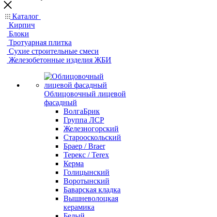
Каталог
Кирпич
Блоки
Тротуарная плитка
Сухие строительные смеси
Железобетонные изделия ЖБИ
Облицовочный лицевой
фасадный
ВолгаБрик
Группа ЛСР
Железногорский
Старооскольский
Браер / Braer
Терекс / Terex
Керма
Голицынский
Воротынский
Баварская кладка
Вышневолоцкая
керамика
Белый