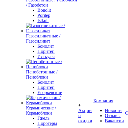
/ Газобетон
Bonolit
Poritep
Istkult
Газосиликатные /
Газосиликат
Бонолит
Поритеп
Исткульт
Пенобетонные /
Пеноблоки
Бонолит
Поритеп
Егорьевские
Компания
Керамические /
Акции
Новости
Керамоблоки
О
и
Отзывы
Гжель
скидки
Вакансии
Поротерм