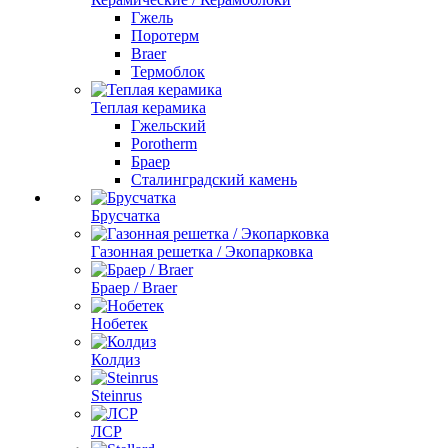
Гжель
Поротерм
Braer
Термоблок
Теплая керамика
Гжельский
Porotherm
Браер
Сталинградский камень
Брусчатка
Газонная решетка / Экопарковка
Браер / Braer
Нобетек
Колдиз
Steinrus
ЛСР