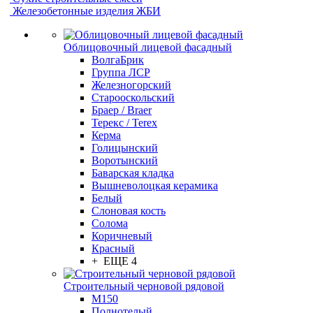
Железобетонные изделия ЖБИ
Облицовочный лицевой фасадный
ВолгаБрик
Группа ЛСР
Железногорский
Старооскольский
Браер / Braer
Терекс / Terex
Керма
Голицынский
Воротынский
Баварская кладка
Вышневолоцкая керамика
Белый
Слоновая кость
Солома
Коричневый
Красный
+ ЕЩЕ 4
Строительный черновой рядовой
М150
Полнотелый