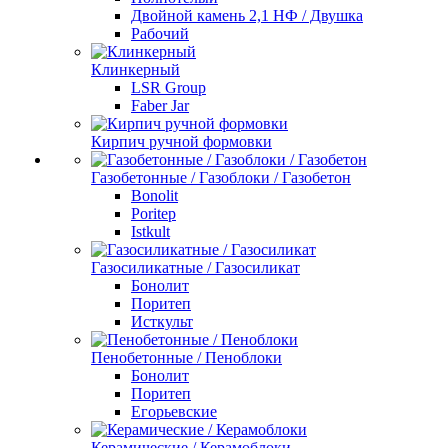
Двойной камень 2,1 НФ / Двушка
Рабочий
Клинкерный
LSR Group
Faber Jar
Кирпич ручной формовки
Газобетонные / Газоблоки / Газобетон
Bonolit
Poritep
Istkult
Газосиликатные / Газосиликат
Бонолит
Поритеп
Исткульт
Пенобетонные / Пеноблоки
Бонолит
Поритеп
Егорьевские
Керамические / Керамоблоки