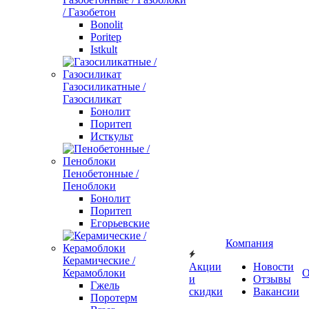
/ Газобетон
Bonolit
Poritep
Istkult
Газосиликатные /
Газосиликат
Бонолит
Поритеп
Исткульт
Пенобетонные /
Пеноблоки
Бонолит
Поритеп
Егорьевские
Компания
Керамические /
Акции
Новости
Керамоблоки
О
и
Отзывы
Гжель
скидки
Вакансии
Поротерм