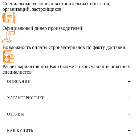
Специальные условия для строительных объектов,
организаций, застройщиков
Официальный дилер производителей
Возможность оплаты стройматериалов по факту доставки
Расчет вариантов под Ваш бюджет и консультация опытных
специалистов
ОПИСАНИЕ
ХАРАКТЕРИСТИКИ
Затирка для плитки эластичная
водонепроницаемая Perfekta
ОТЗЫВЫ
Технические характеристики
(Перфекта) Смартшов белый 2 кг
Цвет смеси
КАК КУПИТЬ
высокая прочность и стойкость к истиранию;
Отзывы
Белый