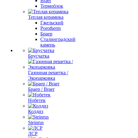
Braer
Термоблок
Теплая керамика
Гжельский
Porotherm
Браер
Сталинградский
камень
Брусчатка
Газонная решетка /
Экопарковка
Браер / Braer
Нобетек
Колдиз
Steinrus
ЛСР