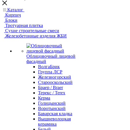
Каталог
Кирпич
Блоки
Тротуарная плитка
Сухие строительные смеси
Железобетонные изделия ЖБИ
Облицовочный лицевой
фасадный
ВолгаБрик
Группа ЛСР
Железногорский
Старооскольский
Браер / Braer
Терекс / Terex
Керма
Голицынский
Воротынский
Баварская кладка
Вышневолоцкая
керамика
Белый