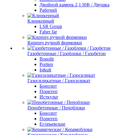
Двойной камень 2,1 НФ / Двушка
Рабочий
Клинкерный
LSR Group
Faber Jar
Кирпич ручной формовки
Газобетонные / Газоблоки / Газобетон
Bonolit
Poritep
Istkult
Газосиликатные / Газосиликат
Бонолит
Поритеп
Исткульт
Пенобетонные / Пеноблоки
Бонолит
Поритеп
Егорьевские
Керамические / Керамоблоки