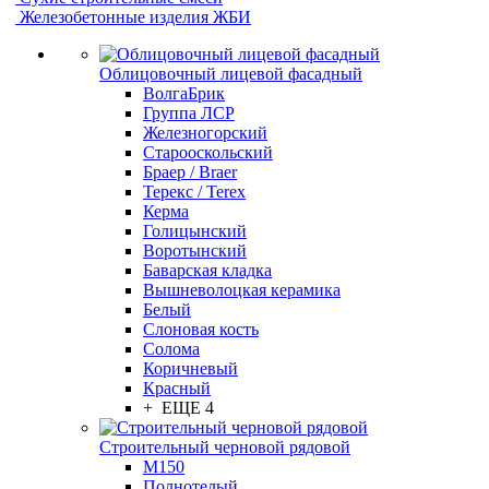
Железобетонные изделия ЖБИ
Облицовочный лицевой фасадный
ВолгаБрик
Группа ЛСР
Железногорский
Старооскольский
Браер / Braer
Терекс / Terex
Керма
Голицынский
Воротынский
Баварская кладка
Вышневолоцкая керамика
Белый
Слоновая кость
Солома
Коричневый
Красный
+ ЕЩЕ 4
Строительный черновой рядовой
М150
Полнотелый