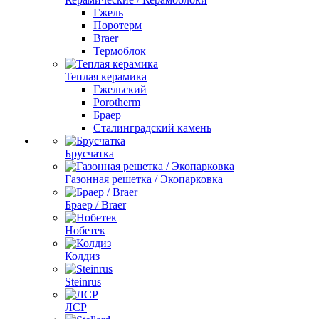
Гжель
Поротерм
Braer
Термоблок
Теплая керамика
Гжельский
Porotherm
Браер
Сталинградский камень
Брусчатка
Газонная решетка / Экопарковка
Браер / Braer
Нобетек
Колдиз
Steinrus
ЛСР