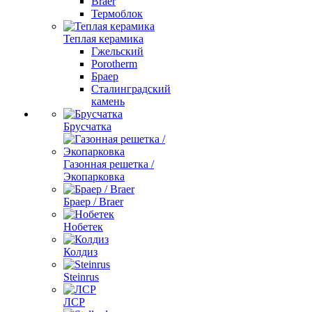
Braer
Термоблок
Теплая керамика
Гжельский
Porotherm
Браер
Сталинградский
камень
Брусчатка
Газонная решетка /
Экопарковка
Браер / Braer
Нобетек
Колдиз
Steinrus
ЛСР