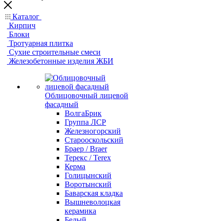
Каталог
Кирпич
Блоки
Тротуарная плитка
Сухие строительные смеси
Железобетонные изделия ЖБИ
Облицовочный лицевой
фасадный
ВолгаБрик
Группа ЛСР
Железногорский
Старооскольский
Браер / Braer
Терекс / Terex
Керма
Голицынский
Воротынский
Баварская кладка
Вышневолоцкая
керамика
Белый