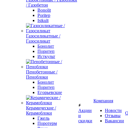
/ Газобетон
Bonolit
Poritep
Istkult
Газосиликатные /
Газосиликат
Бонолит
Поритеп
Исткульт
Пенобетонные /
Пеноблоки
Бонолит
Поритеп
Егорьевские
Компания
Керамические /
Акции
Новости
Керамоблоки
О
и
Отзывы
Гжель
скидки
Вакансии
Поротерм