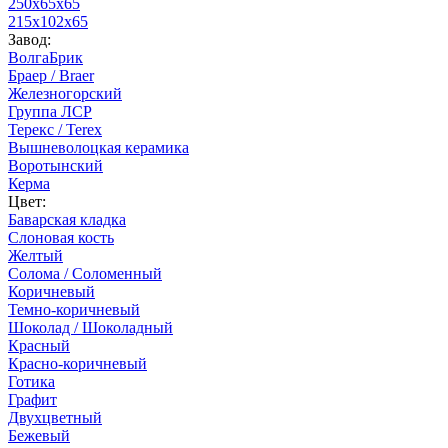
250х65х65
215х102х65
Завод:
ВолгаБрик
Браер / Braer
Железногорский
Группа ЛСР
Терекс / Terex
Вышневолоцкая керамика
Воротынский
Керма
Цвет:
Баварская кладка
Слоновая кость
Желтый
Солома / Соломенный
Коричневый
Темно-коричневый
Шоколад / Шоколадный
Красный
Красно-коричневый
Готика
Графит
Двухцветный
Бежевый