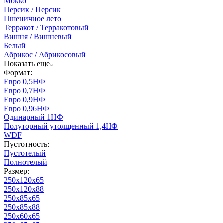
Мокко
Персик / Персик
Пшеничное лето
Терракот / Терракотовый
Вишня / Вишневый
Белый
Абрикос / Абрикосовый
Показать еще
Формат:
Евро 0,5НФ
Евро 0,7НФ
Евро 0,9НФ
Евро 0,96НФ
Одинарный 1НФ
Полуторный утолщенный 1,4НФ
WDF
Пустотность:
Пустотелый
Полнотелый
Размер:
250х120х65
250х120х88
250х85х65
250х85х88
250х60х65