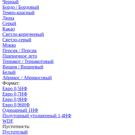
Черный
Бордо / Бордовый
Темно-красный
Дюна
Серый
Какао
Светло-коричневый
Светло-серый
Мокко
Персик / Персик
Пшеничное лето
Терракот / Терракотовый
Вишня / Вишневый
Белый
Абрикос / Абрикосовый
Формат:
Евро 0,5НФ
Евро 0,7НФ
Евро 0,9НФ
Евро 0,96НФ
Одинарный 1НФ
Полуторный утолщенный 1,4НФ
WDF
Пустотность:
Пустотелый