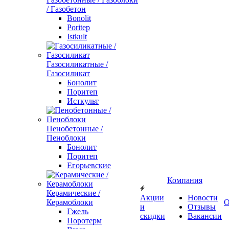
/ Газобетон
Bonolit
Poritep
Istkult
Газосиликатные /
Газосиликат
Бонолит
Поритеп
Исткульт
Пенобетонные /
Пеноблоки
Бонолит
Поритеп
Егорьевские
Компания
Керамические /
Акции
Новости
Керамоблоки
О
и
Отзывы
Гжель
скидки
Вакансии
Поротерм