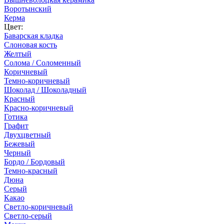
Воротынский
Керма
Цвет:
Баварская кладка
Слоновая кость
Желтый
Солома / Соломенный
Коричневый
Темно-коричневый
Шоколад / Шоколадный
Красный
Красно-коричневый
Готика
Графит
Двухцветный
Бежевый
Черный
Бордо / Бордовый
Темно-красный
Дюна
Серый
Какао
Светло-коричневый
Светло-серый