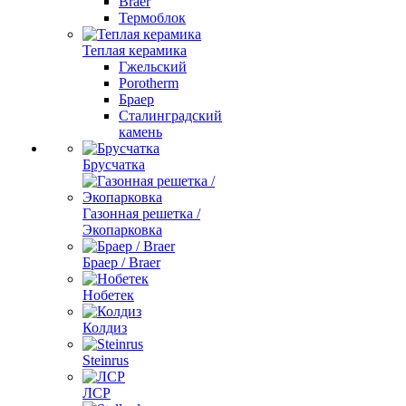
Braer
Термоблок
Теплая керамика
Гжельский
Porotherm
Браер
Сталинградский
камень
Брусчатка
Газонная решетка /
Экопарковка
Браер / Braer
Нобетек
Колдиз
Steinrus
ЛСР