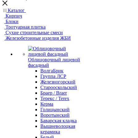
Каталог
Кирпич
Блоки
Тротуарная плитка
Сухие строительные смеси
Железобетонные изделия ЖБИ
Облицовочный лицевой
фасадный
ВолгаБрик
Группа ЛСР
Железногорский
Старооскольский
Браер / Braer
Терекс / Terex
Керма
Голицынский
Воротынский
Баварская кладка
Вышневолоцкая
керамика
Белый