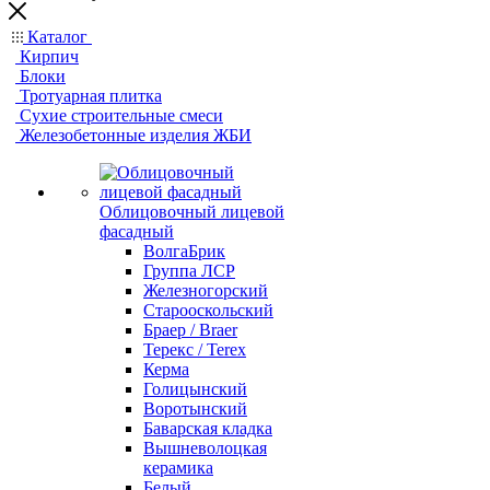
Каталог
Кирпич
Блоки
Тротуарная плитка
Сухие строительные смеси
Железобетонные изделия ЖБИ
Облицовочный лицевой
фасадный
ВолгаБрик
Группа ЛСР
Железногорский
Старооскольский
Браер / Braer
Терекс / Terex
Керма
Голицынский
Воротынский
Баварская кладка
Вышневолоцкая
керамика
Белый