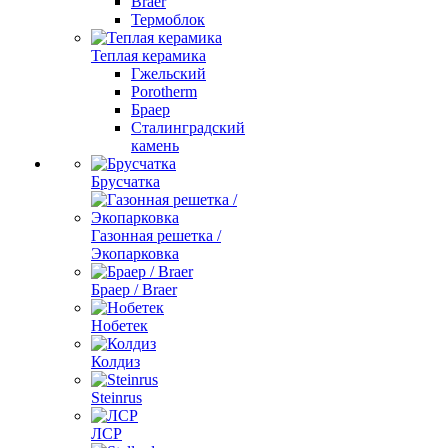
Braer
Термоблок
Теплая керамика
Гжельский
Porotherm
Браер
Сталинградский
камень
Брусчатка
Газонная решетка /
Экопарковка
Браер / Braer
Нобетек
Колдиз
Steinrus
ЛСР