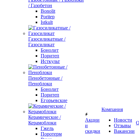
/ Газобетон
Bonolit
Poritep
Istkult
Газосиликатные /
Газосиликат
Бонолит
Поритеп
Исткульт
Пенобетонные /
Пеноблоки
Бонолит
Поритеп
Егорьевские
Компания
Керамические /
Акции
Новости
Керамоблоки
О
и
Отзывы
Гжель
скидки
Вакансии
Поротерм