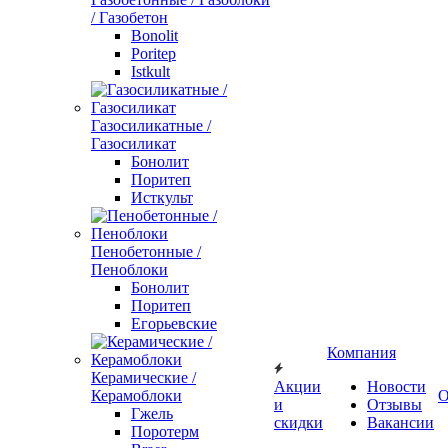
/ Газобетон
Bonolit
Poritep
Istkult
Газосиликатные /
Газосиликат
Бонолит
Поритеп
Исткульт
Пенобетонные /
Пеноблоки
Бонолит
Поритеп
Егорьевские
Компания
Керамические /
Акции
Новости
Керамоблоки
О
и
Отзывы
Гжель
скидки
Вакансии
Поротерм