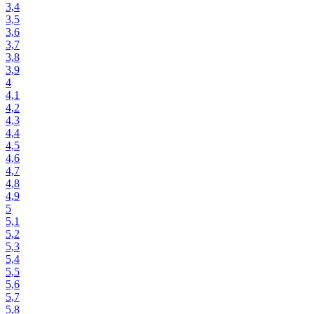
3,4
3,5
3,6
3,7
3,8
3,9
4
4,1
4,2
4,3
4,4
4,5
4,6
4,7
4,8
4,9
5
5,1
5,2
5,3
5,4
5,5
5,6
5,7
5,8