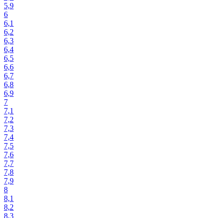
5,9
6
6,1
6,2
6,3
6,4
6,5
6,6
6,7
6,8
6,9
7
7,1
7,2
7,3
7,4
7,5
7,6
7,7
7,8
7,9
8
8,1
8,2
8,3