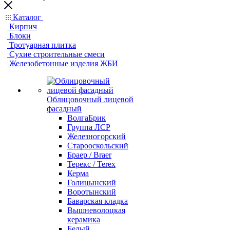
Каталог
Кирпич
Блоки
Тротуарная плитка
Сухие строительные смеси
Железобетонные изделия ЖБИ
Облицовочный лицевой
фасадный
ВолгаБрик
Группа ЛСР
Железногорский
Старооскольский
Браер / Braer
Терекс / Terex
Керма
Голицынский
Воротынский
Баварская кладка
Вышневолоцкая
керамика
Белый