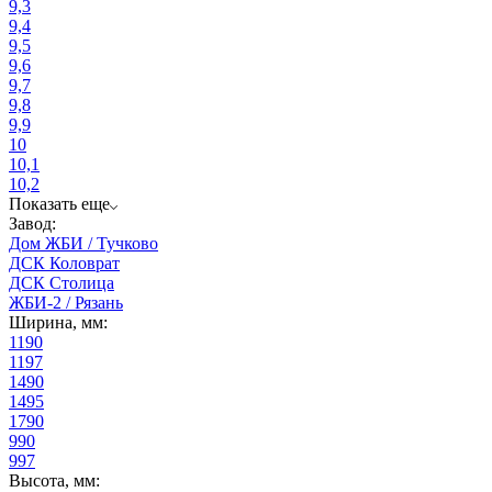
9,3
9,4
9,5
9,6
9,7
9,8
9,9
10
10,1
10,2
Показать еще
Завод:
Дом ЖБИ / Тучково
ДСК Коловрат
ДСК Столица
ЖБИ-2 / Рязань
Ширина, мм:
1190
1197
1490
1495
1790
990
997
Высота, мм: