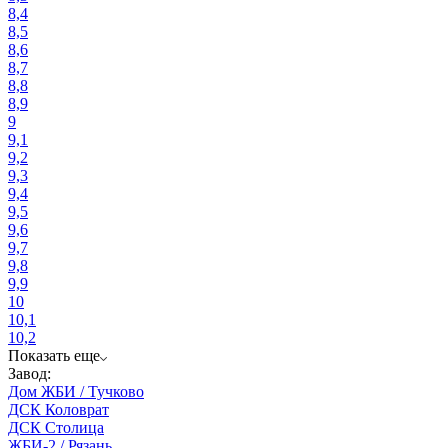
8,4
8,5
8,6
8,7
8,8
8,9
9
9,1
9,2
9,3
9,4
9,5
9,6
9,7
9,8
9,9
10
10,1
10,2
Показать еще
Завод:
Дом ЖБИ / Тучково
ДСК Коловрат
ДСК Столица
ЖБИ-2 / Рязань