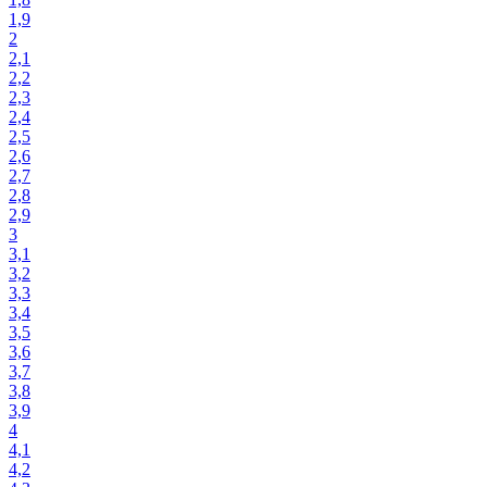
1,9
2
2,1
2,2
2,3
2,4
2,5
2,6
2,7
2,8
2,9
3
3,1
3,2
3,3
3,4
3,5
3,6
3,7
3,8
3,9
4
4,1
4,2