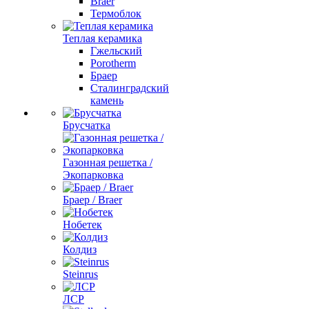
Braer
Термоблок
Теплая керамика
Гжельский
Porotherm
Браер
Сталинградский
камень
Брусчатка
Газонная решетка /
Экопарковка
Браер / Braer
Нобетек
Колдиз
Steinrus
ЛСР