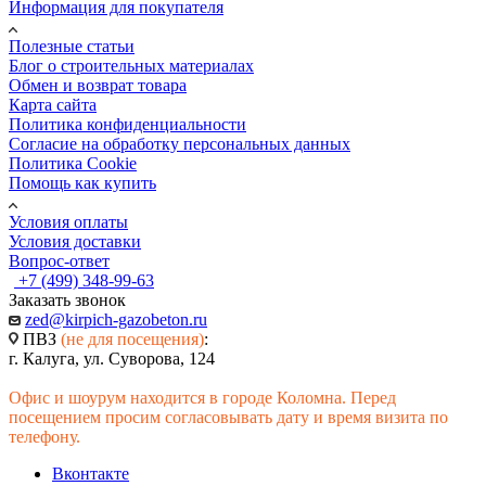
Информация для покупателя
Стоимость - также рассчитывается индивидуально и
зависит от товара и удаленности покупателя.
Полезные статьи
Блог о строительных материалах
Обмен и возврат товара
Примерные тарифы на доставку представлены ниже в
Карта сайта
таблице и не являются окончательными.
Политика конфиденциальности
Согласие на обработку персональных данных
Политика Cookie
Грузовые
Грузовые
Кран-
Кран-
Км /
Помощь как купить
автомобили
автомобили
манипулятор
манипулятор
Тоннаж
1,5 тонн
5 тонн
7 тонн
10 тонн
Условия оплаты
До 10
2 700
5 200
8 100
9 400
Условия доставки
км
Вопрос-ответ
До 20
+7 (499) 348-99-63
3 000
5 800
8 900
9 600
км
Заказать звонок
До 30
zed@kirpich-gazobeton.ru
3 400
6 500
9 700
10 200
км
ПВЗ
(не для посещения)
:
г. Калуга, ул. Суворова, 124
До 40
3 800
6 800
10 600
11 400
км
Офис и шоурум находится в городе Коломна. Перед
До 50
4 200
7 600
11 100
11 600
посещением просим согласовывать дату и время визита по
км
телефону.
До 60
4 800
7 800
11 600
12 100
км
Вконтакте