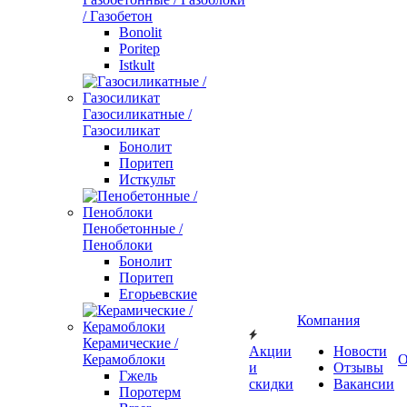
/ Газобетон
Bonolit
Poritep
Istkult
Газосиликатные /
Газосиликат
Бонолит
Поритеп
Исткульт
Пенобетонные /
Пеноблоки
Бонолит
Поритеп
Егорьевские
Компания
Керамические /
Акции
Новости
Керамоблоки
О
и
Отзывы
Гжель
скидки
Вакансии
Поротерм