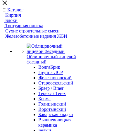
Каталог
Кирпич
Блоки
Тротуарная плитка
Сухие строительные смеси
Железобетонные изделия ЖБИ
Облицовочный лицевой
фасадный
ВолгаБрик
Группа ЛСР
Железногорский
Старооскольский
Браер / Braer
Терекс / Terex
Керма
Голицынский
Воротынский
Баварская кладка
Вышневолоцкая
керамика
Белый