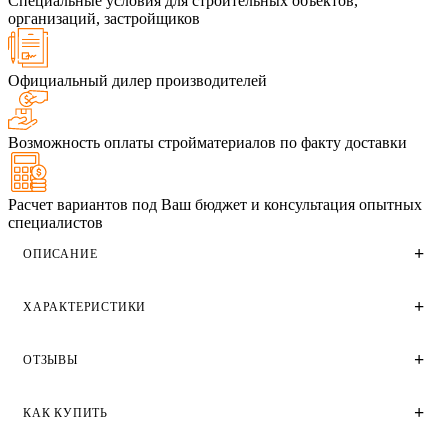
Специальные условия для строительных объектов,
организаций, застройщиков
Официальный дилер производителей
Возможность оплаты стройматериалов по факту доставки
Расчет вариантов под Ваш бюджет и консультация опытных
специалистов
ОПИСАНИЕ
ХАРАКТЕРИСТИКИ
Монтажный клей для блоков Euromix Clime используется
для кладки стен и перегородок из всех видов пористых
блоков и плит: газобетона, пенобетона,
ОТЗЫВЫ
полистиролбетона, газосиликата и других стеновых
Технические характеристики
материалов с теплоизоляционными свойствами при
строительстве мало- и многоэтажных зданий.
Цвет смеси
КАК КУПИТЬ
Отзывы
Серый
Может использоваться для укладки керамического и