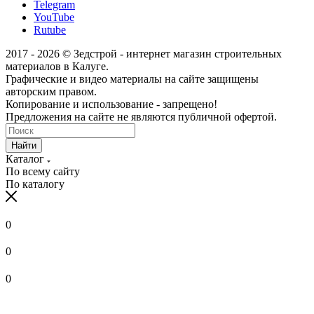
До 70
Telegram
5 000
8 600
12 900
13 400
км
YouTube
Rutube
До 80
5 300
8 800
14 100
14 600
км
2017 - 2026 © Зедстрой - интернет магазин строительных
До 90
5 600
9 700
16 100
16 600
материалов в Калуге.
км
Графические и видео материалы на сайте защищены
До 100
авторским правом.
5 800
9 800
17 100
17 600
км
Копирование и использование - запрещено!
От 100
Предложения на сайте не являются публичной офертой.
до 120
По запросу
1 км + 75 руб
1
км
Найти
От 120
Каталог
По запросу
1 км + 75 руб
1
км
По всему сайту
ТТК, Рублево -Успенское ш.
+ 2000 руб.
По каталогу
Садовое кольцо
+ 3000 руб.
0
0
0