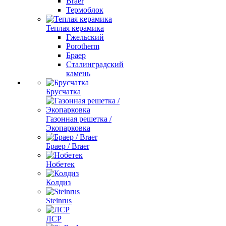
Braer
Термоблок
Теплая керамика
Гжельский
Porotherm
Браер
Сталинградский
камень
Брусчатка
Газонная решетка /
Экопарковка
Браер / Braer
Нобетек
Колдиз
Steinrus
ЛСР