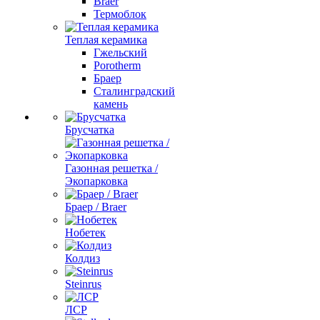
Braer
Термоблок
Теплая керамика
Гжельский
Porotherm
Браер
Сталинградский
камень
Брусчатка
Газонная решетка /
Экопарковка
Браер / Braer
Нобетек
Колдиз
Steinrus
ЛСР