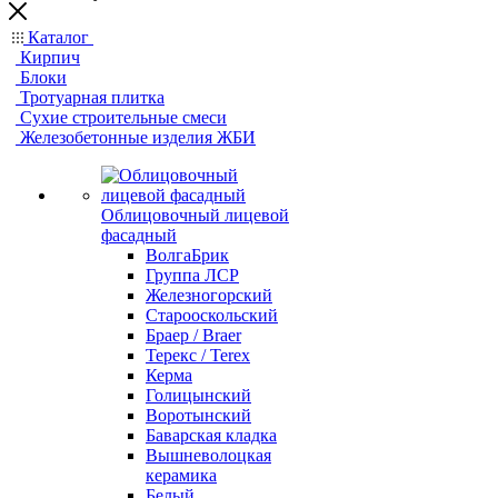
Каталог
Кирпич
Блоки
Тротуарная плитка
Сухие строительные смеси
Железобетонные изделия ЖБИ
Облицовочный лицевой
фасадный
ВолгаБрик
Группа ЛСР
Железногорский
Старооскольский
Браер / Braer
Терекс / Terex
Керма
Голицынский
Воротынский
Баварская кладка
Вышневолоцкая
керамика
Белый