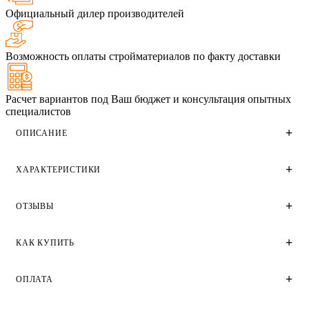
Официальный дилер производителей
Возможность оплаты стройматериалов по факту доставки
Расчет вариантов под Ваш бюджет и консультация опытных
специалистов
ОПИСАНИЕ
ХАРАКТЕРИСТИКИ
Железногорский облицовочный одинарный кирпич
формата 1НФ темно-коричневого цвета производства
Железногорского кирпичного завода. Имеет поверхность
ОТЗЫВЫ
бархат. Применяется для облицовки фасадов домов и
Технические характеристики
зданий различного назначения частного малоэтажного и
крупного высотного строительства.
Цвет
КАК КУПИТЬ
Отзывы
Темно-коричневый
Галерея
Вес, кг.
2,47
ОПЛАТА
Покупка в Зедстрой Калуга
Пустотность
8
фото
—
Пустотелый