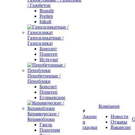
/ Газобетон
Bonolit
Poritep
Istkult
Газосиликатные /
Газосиликат
Бонолит
Поритеп
Исткульт
Пенобетонные /
Пеноблоки
Бонолит
Поритеп
Егорьевские
Компания
Керамические /
Акции
Новости
Керамоблоки
О
и
Отзывы
Гжель
скидки
Вакансии
Поротерм