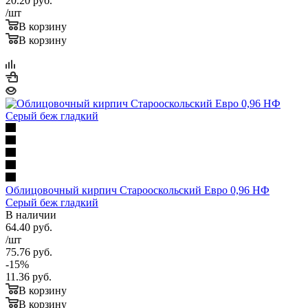
20.20
руб.
/шт
ТТК, Рублево -Успенское ш.
+ 2000 руб.
В корзину
Садовое кольцо
+ 3000 руб.
В корзину
Облицовочный кирпич Старооскольский Евро 0,96 НФ
Серый беж гладкий
В наличии
64.40
руб.
/шт
75.76
руб.
-
15
%
11.36
руб.
В корзину
В корзину