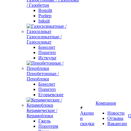
/ Газобетон
Bonolit
Poritep
Istkult
Газосиликатные /
Газосиликат
Бонолит
Поритеп
Исткульт
Пенобетонные /
Пеноблоки
Бонолит
Поритеп
Егорьевские
Компания
Керамические /
Акции
Новости
Керамоблоки
О
и
Отзывы
Гжель
скидки
Вакансии
Поротерм