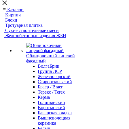
Каталог
Кирпич
Блоки
Тротуарная плитка
Сухие строительные смеси
Железобетонные изделия ЖБИ
Облицовочный лицевой
фасадный
ВолгаБрик
Группа ЛСР
Железногорский
Старооскольский
Браер / Braer
Терекс / Terex
Керма
Голицынский
Воротынский
Баварская кладка
Вышневолоцкая
керамика
Белый