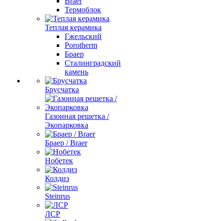
Braer
Термоблок
Теплая керамика
Гжельский
Porotherm
Браер
Сталинградский
камень
Брусчатка
Газонная решетка /
Экопарковка
Браер / Braer
Нобетек
Колдиз
Steinrus
ЛСР