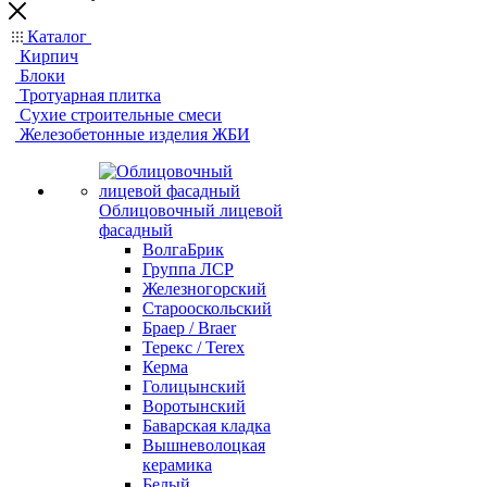
Каталог
Кирпич
Блоки
Тротуарная плитка
Сухие строительные смеси
Железобетонные изделия ЖБИ
Облицовочный лицевой
фасадный
ВолгаБрик
Группа ЛСР
Железногорский
Старооскольский
Браер / Braer
Терекс / Terex
Керма
Голицынский
Воротынский
Баварская кладка
Вышневолоцкая
керамика
Белый