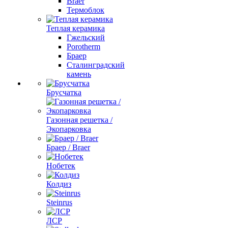
Braer
Термоблок
Теплая керамика
Гжельский
Porotherm
Браер
Сталинградский
камень
Брусчатка
Газонная решетка /
Экопарковка
Браер / Braer
Нобетек
Колдиз
Steinrus
ЛСР