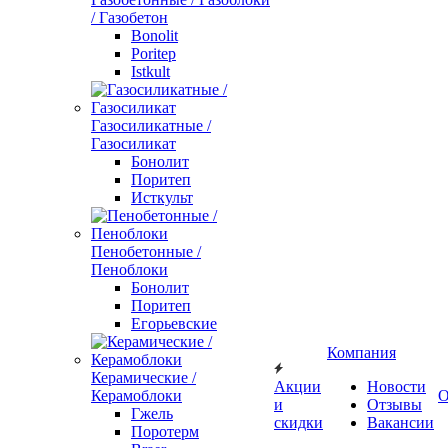
/ Газобетон
Bonolit
Poritep
Istkult
Газосиликатные /
Газосиликат
Бонолит
Поритеп
Исткульт
Пенобетонные /
Пеноблоки
Бонолит
Поритеп
Егорьевские
Компания
Керамические /
Акции
Новости
Керамоблоки
О
и
Отзывы
Гжель
скидки
Вакансии
Поротерм