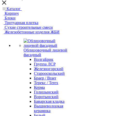
Каталог
Кирпич
Блоки
Тротуарная плитка
Сухие строительные смеси
Железобетонные изделия ЖБИ
Облицовочный лицевой
фасадный
ВолгаБрик
Группа ЛСР
Железногорский
Старооскольский
Браер / Braer
Терекс / Terex
Керма
Голицынский
Воротынский
Баварская кладка
Вышневолоцкая
керамика
Белый