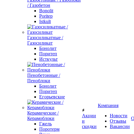
/ Газобетон
Bonolit
Poritep
Istkult
Газосиликатные /
Газосиликат
Бонолит
Поритеп
Исткульт
Пенобетонные /
Пеноблоки
Бонолит
Поритеп
Егорьевские
Компания
Керамические /
Акции
Новости
Керамоблоки
О
и
Отзывы
Гжель
скидки
Вакансии
Поротерм