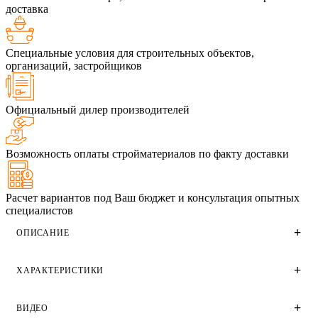
доставка
Специальные условия для строительных объектов,
организаций, застройщиков
Официальный дилер производителей
Возможность оплаты стройматериалов по факту доставки
Расчет вариантов под Ваш бюджет и консультация опытных
специалистов
ОПИСАНИЕ
ХАРАКТЕРИСТИКИ
Газосиликатные П-блоки Бонолит Малоярославец
размером 500х375х250 и плотностью D500. Применяются
для создания оконных и дверных перемычек, а также для
ВИДЕО
возведения монолитного пояса.