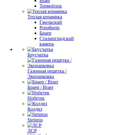
Braer
Термоблок
Теплая керамика
Гжельский
Porotherm
Браер
Сталинградский
камень
Брусчатка
Газонная решетка /
Экопарковка
Браер / Braer
Нобетек
Колдиз
Steinrus
ЛСР