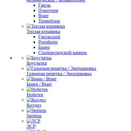
Гжель
Поротерм
Braer
Термоблок
Теплая керамика
Гжельский
Porotherm
Браер
Сталинградский камень
Брусчатка
Газонная решетка / Экопарковка
Браер / Braer
Нобетек
Колдиз
Steinrus
ЛСР