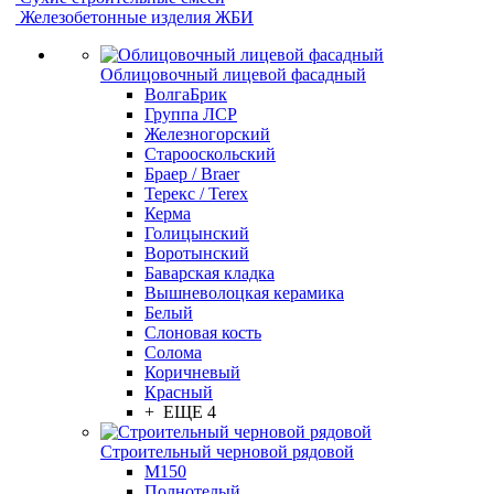
Железобетонные изделия ЖБИ
Облицовочный лицевой фасадный
ВолгаБрик
Группа ЛСР
Железногорский
Старооскольский
Браер / Braer
Терекс / Terex
Керма
Голицынский
Воротынский
Баварская кладка
Вышневолоцкая керамика
Белый
Слоновая кость
Солома
Коричневый
Красный
+ ЕЩЕ 4
Строительный черновой рядовой
М150
Полнотелый