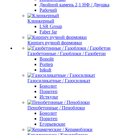
Двойной камень 2,1 НФ / Двушка
Рабочий
Клинкерный
LSR Group
Faber Jar
Кирпич ручной формовки
Газобетонные / Газоблоки / Газобетон
Bonolit
Poritep
Istkult
Газосиликатные / Газосиликат
Бонолит
Поритеп
Исткульт
Пенобетонные / Пеноблоки
Бонолит
Поритеп
Егорьевские
Керамические / Керамоблоки